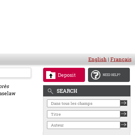
English
|
Français
Deposit
NEED HELP?
près
SEARCH
aselaw