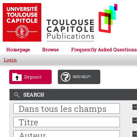
Homepage
Browse
Frequently Asked Questions
Login
Deposit
NEED HELP?
SEARCH