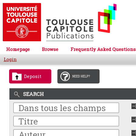
Homepage
Browse
Frequently Asked Questions
Login
Deposit
NEED HELP?
SEARCH