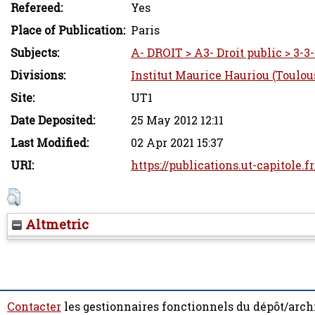
Refereed:
Yes
Place of Publication:
Paris
Subjects:
A- DROIT > A3- Droit public > 3-3-
Divisions:
Institut Maurice Hauriou (Toulou
Site:
UT1
Date Deposited:
25 May 2012 12:11
Last Modified:
02 Apr 2021 15:37
URI:
https://publications.ut-capitole.f
Altmetric
Contacter
les gestionnaires fonctionnels du dépôt/arch