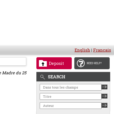
English
|
Français
Deposit
NEED HELP?
me Madre du 25
SEARCH