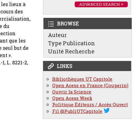
 les lieux à
ADVANCED SEARCH +
 cours des
rcialisation,
BROWSE
re du
tection
Auteur
tant que les
Type Publication
e seul but de
Unité Recherche
ent ».
1, L. 8221-2,
LINKS
Bibliothèques UT Capitole
Open Acess en France (Couperin)
Ouvrir la Science
Open Acess Week
Politique Éditeurs / Accès Ouvert
Fil @PubliUTCapitole