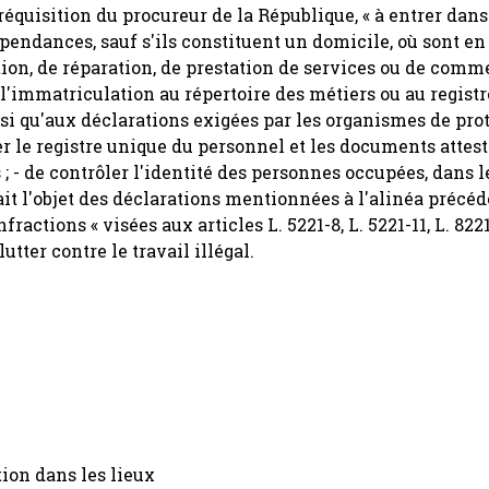
 réquisition du procureur de la République, « à entrer dans
pendances, sauf s'ils constituent un domicile, où sont en
tion, de réparation, de prestation de services ou de comme
à l'immatriculation au répertoire des métiers ou au regist
nsi qu'aux déclarations exigées par les organismes de pro
nter le registre unique du personnel et les documents attes
; - de contrôler l'identité des personnes occupées, dans l
 fait l'objet des déclarations mentionnées à l'alinéa précéd
actions « visées aux articles L. 5221-8, L. 5221-11, L. 8221-
utter contre le travail illégal.
tion dans les lieux