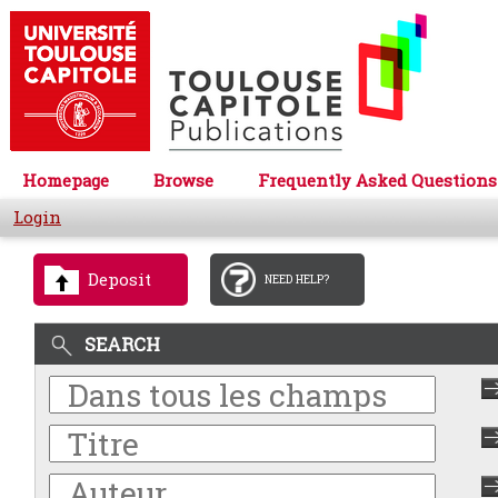
Homepage
Browse
Frequently Asked Questions
Login
Deposit
NEED HELP?
SEARCH