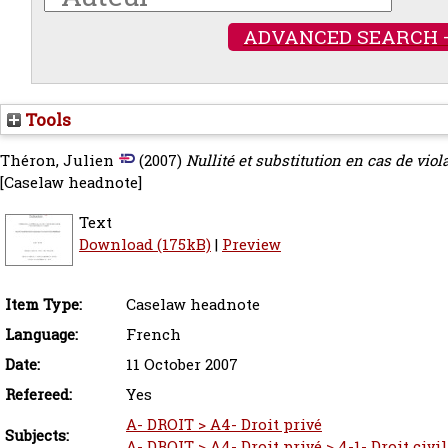
ADVANCED SEARCH 
Tools
Théron, Julien
(2007)
Nullité et substitution en cas de viol
[Caselaw headnote]
Text
Download (175kB)
|
Preview
Item Type:
Caselaw headnote
Language:
French
Date:
11 October 2007
Refereed:
Yes
A- DROIT > A4- Droit privé
Subjects:
A- DROIT > A4- Droit privé > 4-1- Droit civil