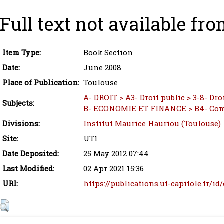
Full text not available fro
Item Type:
Book Section
Date:
June 2008
Place of Publication:
Toulouse
A- DROIT > A3- Droit public > 3-8- Dro
Subjects:
B- ECONOMIE ET FINANCE > B4- Comm
Divisions:
Institut Maurice Hauriou (Toulouse)
Site:
UT1
Date Deposited:
25 May 2012 07:44
Last Modified:
02 Apr 2021 15:36
URI:
https://publications.ut-capitole.fr/id