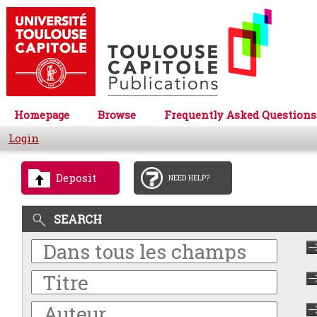
Homepage
Browse
Frequently Asked Questions
Login
Deposit
NEED HELP?
SEARCH