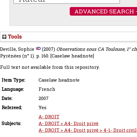
ADVANCED SEARCH 
Tools
Deville, Sophie
(2007)
Observations sous CA Toulouse, 1° ch
Pyrénées (n° 1). p. 160.
[Caselaw headnote]
Full text not available from this repository.
Item Type:
Caselaw headnote
Language:
French
Date:
2007
Refereed:
Yes
A- DROIT
Subjects:
A- DROIT > A4- Droit privé
A- DROIT > A4- Droit privé > 4-1- Droit civil