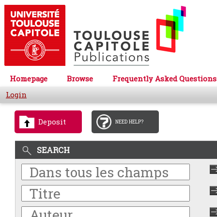
Homepage
Browse
Frequently Asked Questions
Login
Deposit
NEED HELP?
SEARCH