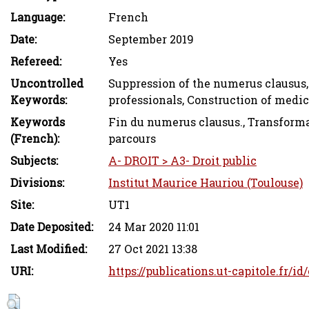
Language:
French
Date:
September 2019
Refereed:
Yes
Uncontrolled
Suppression of the numerus clausus, 
Keywords:
professionals, Construction of medic
Keywords
Fin du numerus clausus., Transformati
(French):
parcours
Subjects:
A- DROIT > A3- Droit public
Divisions:
Institut Maurice Hauriou (Toulouse)
Site:
UT1
Date Deposited:
24 Mar 2020 11:01
Last Modified:
27 Oct 2021 13:38
URI:
https://publications.ut-capitole.fr/i