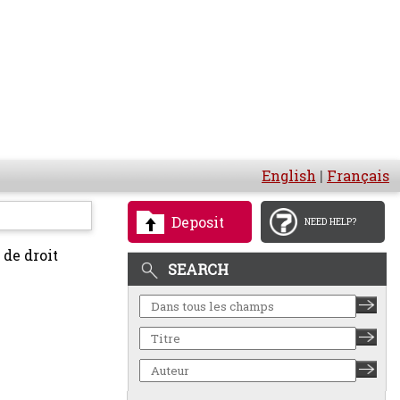
English
|
Français
Deposit
NEED HELP?
de droit
SEARCH