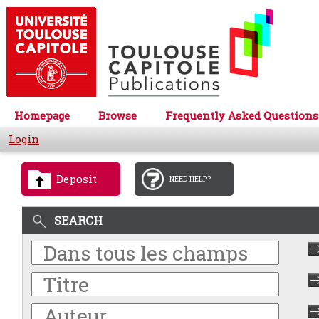
Homepage
Browse
Frequently Asked Questions
Login
Deposit
NEED HELP?
SEARCH