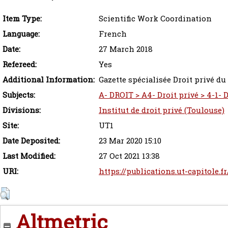
Item Type:
Scientific Work Coordination
Language:
French
Date:
27 March 2018
Refereed:
Yes
Additional Information:
Gazette spécialisée Droit privé d
Subjects:
A- DROIT > A4- Droit privé > 4-1- D
Divisions:
Institut de droit privé (Toulouse)
Site:
UT1
Date Deposited:
23 Mar 2020 15:10
Last Modified:
27 Oct 2021 13:38
URI:
https://publications.ut-capitole.f
Altmetric