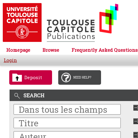
Homepage
Browse
Frequently Asked Questions
Login
Deposit
NEED HELP?
SEARCH