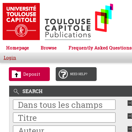
Homepage
Browse
Frequently Asked Questions
Login
Deposit
NEED HELP?
SEARCH