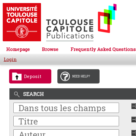
Homepage
Browse
Frequently Asked Questions
Login
Deposit
NEED HELP?
SEARCH