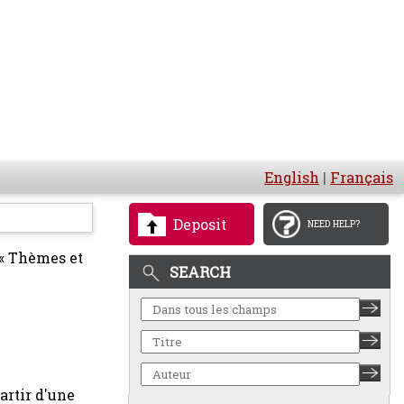
English
|
Français
Deposit
NEED HELP?
 « Thèmes et
SEARCH
artir d'une