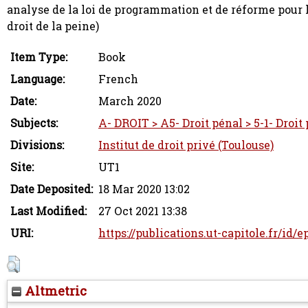
analyse de la loi de programmation et de réforme pour l
droit de la peine)
Item Type:
Book
Language:
French
Date:
March 2020
Subjects:
A- DROIT > A5- Droit pénal > 5-1- Droi
Divisions:
Institut de droit privé (Toulouse)
Site:
UT1
Date Deposited:
18 Mar 2020 13:02
Last Modified:
27 Oct 2021 13:38
URI:
https://publications.ut-capitole.fr/id/
Altmetric