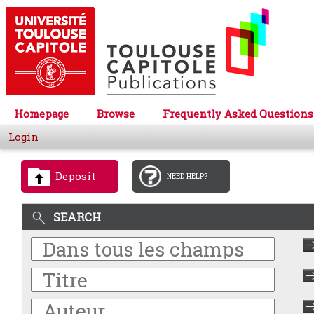
Homepage
Browse
Frequently Asked Questions
Login
Deposit
NEED HELP?
SEARCH