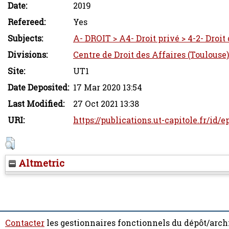
Date:
2019
Refereed:
Yes
Subjects:
A- DROIT > A4- Droit privé > 4-2- Droit
Divisions:
Centre de Droit des Affaires (Toulouse)
Site:
UT1
Date Deposited:
17 Mar 2020 13:54
Last Modified:
27 Oct 2021 13:38
URI:
https://publications.ut-capitole.fr/id/
Altmetric
Contacter
les gestionnaires fonctionnels du dépôt/arch