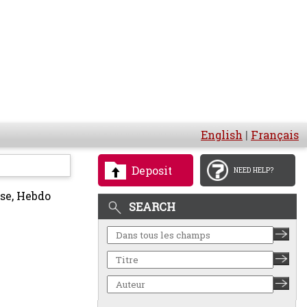
English
|
Français
Deposit
NEED HELP?
se, Hebdo
SEARCH