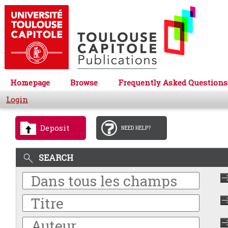
Homepage
Browse
Frequently Asked Questions
Login
Deposit
NEED HELP?
SEARCH