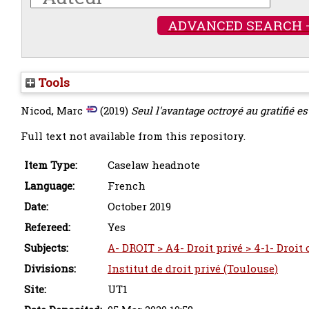
ADVANCED SEARCH 
Tools
Nicod, Marc
(2019)
Seul l'avantage octroyé au gratifié es
Full text not available from this repository.
Item Type:
Caselaw headnote
Language:
French
Date:
October 2019
Refereed:
Yes
Subjects:
A- DROIT > A4- Droit privé > 4-1- Droit 
Divisions:
Institut de droit privé (Toulouse)
Site:
UT1