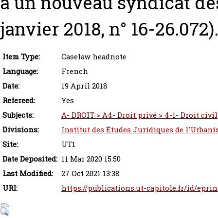
à un nouveau syndicat des 
janvier 2018, n° 16-26.072)
Item Type:
Caselaw headnote
Language:
French
Date:
19 April 2018
Refereed:
Yes
Subjects:
A- DROIT > A4- Droit privé > 4-1- Droit civil
Divisions:
Institut des Études Juridiques de l'Urbani
Site:
UT1
Date Deposited:
11 Mar 2020 15:50
Last Modified:
27 Oct 2021 13:38
URI:
https://publications.ut-capitole.fr/id/epri