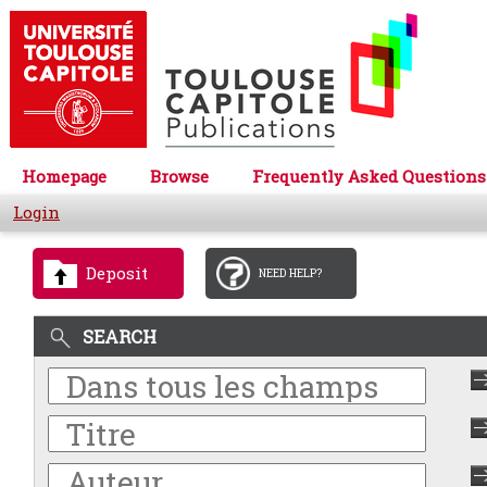
Homepage
Browse
Frequently Asked Questions
Login
Deposit
NEED HELP?
SEARCH