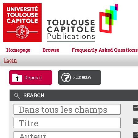
Homepage
Browse
Frequently Asked Questions
Login
Deposit
NEED HELP?
SEARCH