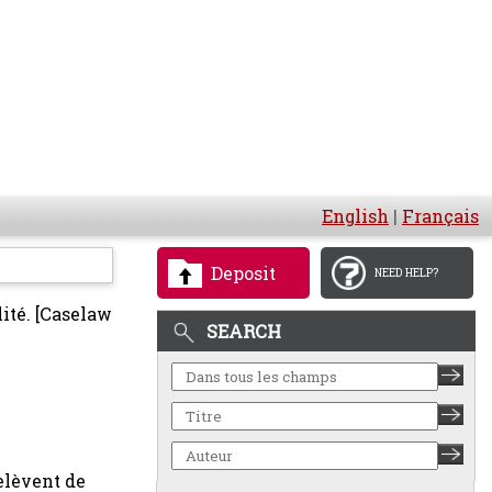
English
|
Français
Deposit
NEED HELP?
lité.
[Caselaw
SEARCH
elèvent de