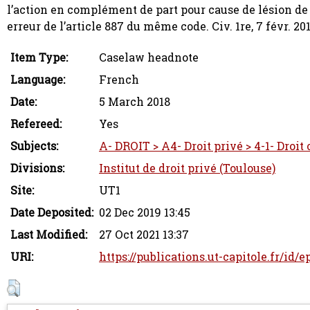
l’action en complément de part pour cause de lésion de l
erreur de l’article 887 du même code. Civ. 1re, 7 févr. 20
Item Type:
Caselaw headnote
Language:
French
Date:
5 March 2018
Refereed:
Yes
Subjects:
A- DROIT > A4- Droit privé > 4-1- Droit 
Divisions:
Institut de droit privé (Toulouse)
Site:
UT1
Date Deposited:
02 Dec 2019 13:45
Last Modified:
27 Oct 2021 13:37
URI:
https://publications.ut-capitole.fr/id/