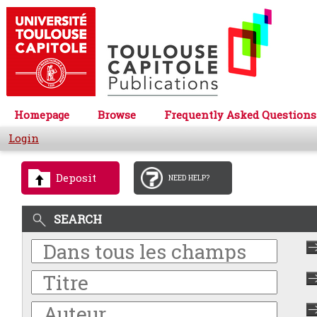
Homepage
Browse
Frequently Asked Questions
Login
Deposit
NEED HELP?
SEARCH