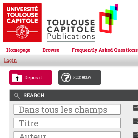
Homepage
Browse
Frequently Asked Questions
Login
Deposit
NEED HELP?
SEARCH