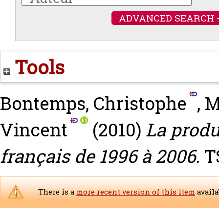
ADVANCED SEARCH 
Tools
Bontemps, Christophe
,
M
Vincent
(2010)
La produ
français de 1996 à 2006.
TS
There is a
more recent version of this item
availa