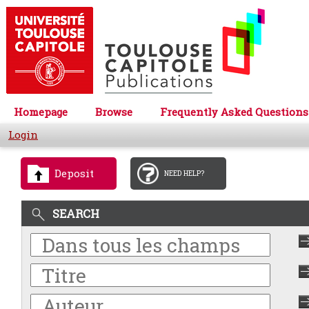
Homepage
Browse
Frequently Asked Questions
Login
Deposit
NEED HELP?
SEARCH