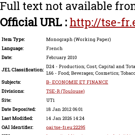
Full text not available fro
Official URL :
http://tse-f
Item Type:
Monograph (Working Paper)
Language:
French
Date:
February 2010
D24 - Production; Cost; Capital and Tot
JEL Classification:
L66 - Food; Beverages; Cosmetics; Tobac
Subjects:
B- ECONOMIE ET FINANCE
Divisions:
TSE-R (Toulouse)
Site:
UT1
Date Deposited:
18 Jan 2012 06:01
Last Modified:
14 Jan 2026 14:24
OAI Identifier:
oai:tse-fr.eu:22295