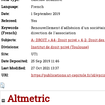
Language:
French
Date:
1 September 2019
Refereed:
Yes
Keywords
Renouvellement d'adhésion d'un sociétaire
(French):
direction de l'association
Subjects:
A- DROIT > A4- Droit privé > 4-2- Droit des
Divisions:
Institut de droit privé (Toulouse)
Site:
UT1
Date Deposited:
25 Sep 2019 11:46
Last Modified:
27 Oct 2021 13:37
URI:
https://publications.ut-capitole.fr/id/epri
Altmetric