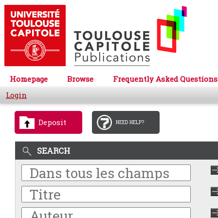
Homepage
Browse
Frequently Asked Questions
Login
Deposit
NEED HELP?
SEARCH