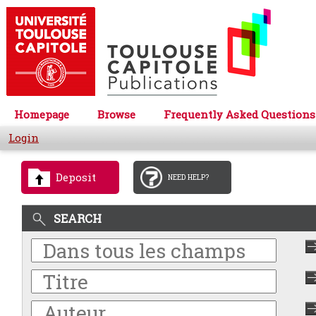
Homepage
Browse
Frequently Asked Questions
Login
Deposit
NEED HELP?
SEARCH