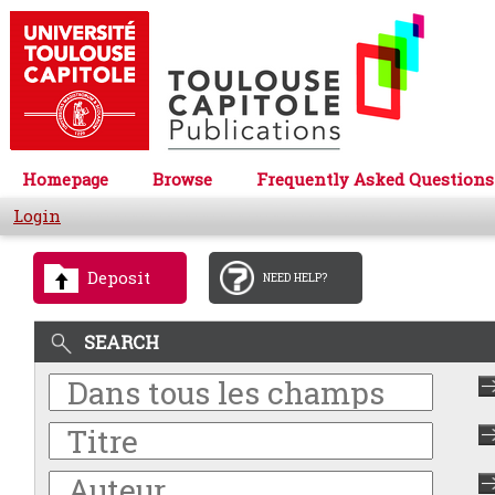
Homepage
Browse
Frequently Asked Questions
Login
Deposit
NEED HELP?
SEARCH