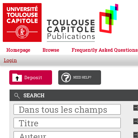
Homepage
Browse
Frequently Asked Questions
Login
Deposit
NEED HELP?
SEARCH