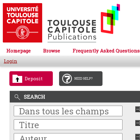
Homepage
Browse
Frequently Asked Questions
Login
Deposit
NEED HELP?
SEARCH