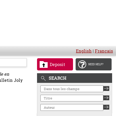
English
|
Français
Deposit
NEED HELP?
le en
SEARCH
lletin Joly