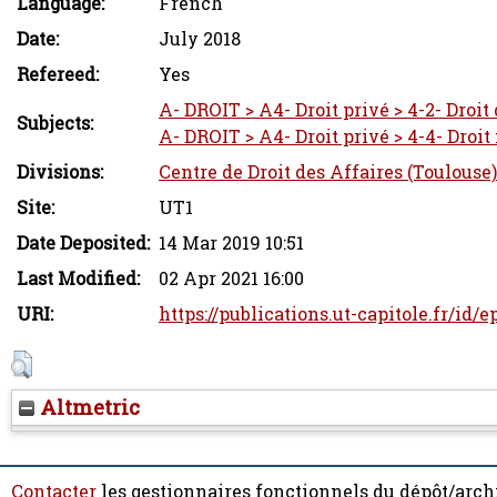
Language:
French
Date:
July 2018
Refereed:
Yes
A- DROIT > A4- Droit privé > 4-2- Droit
Subjects:
A- DROIT > A4- Droit privé > 4-4- Droit 
Divisions:
Centre de Droit des Affaires (Toulouse)
Site:
UT1
Date Deposited:
14 Mar 2019 10:51
Last Modified:
02 Apr 2021 16:00
URI:
https://publications.ut-capitole.fr/id/e
Altmetric
Contacter
les gestionnaires fonctionnels du dépôt/arch