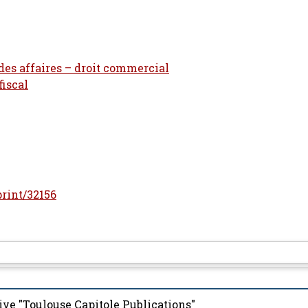
 des affaires – droit commercial
fiscal
print/32156
ive "Toulouse Capitole Publications"