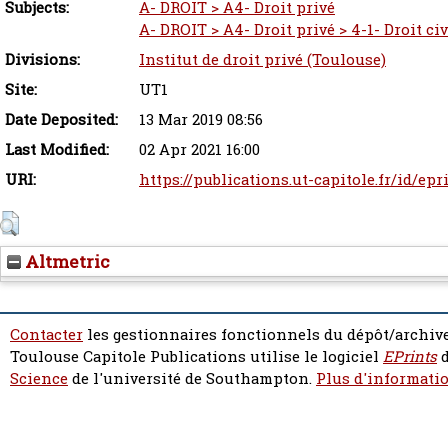
Subjects:
A- DROIT > A4- Droit privé
A- DROIT > A4- Droit privé > 4-1- Droit civ
Divisions:
Institut de droit privé (Toulouse)
Site:
UT1
Date Deposited:
13 Mar 2019 08:56
Last Modified:
02 Apr 2021 16:00
URI:
https://publications.ut-capitole.fr/id/epr
Altmetric
Contacter
les gestionnaires fonctionnels du dépôt/archive
Toulouse Capitole Publications utilise le logiciel
EPrints
d
Science
de l'université de Southampton.
Plus d'informatio