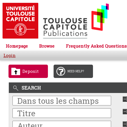
Homepage
Browse
Frequently Asked Questions
Login
Deposit
NEED HELP?
SEARCH