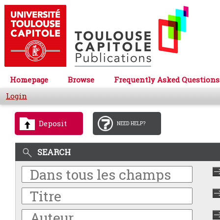
Homepage
Browse
Frequently Asked Questions
Login
Deposit
NEED HELP?
SEARCH