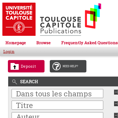
Homepage
Browse
Frequently Asked Questions
Login
Deposit
NEED HELP?
SEARCH