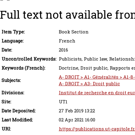
Full text not available fro
Item Type:
Book Section
Language:
French
Date:
2016
Uncontrolled Keywords:
Publicists, Public law, Relationsh
Keywords (French):
Doctrine, Droit public, Rapports e
A- DROIT > A1- Généralités > A1-8
Subjects:
A- DROIT > A3- Droit public
Divisions:
Institut de recherche en droit eu
Site:
UT1
Date Deposited:
27 Feb 2019 13:22
Last Modified:
02 Apr 2021 16:00
URI:
https://publications.ut-capitole.f