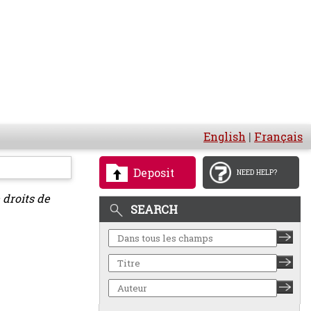
English
|
Français
Deposit
NEED HELP?
 droits de
SEARCH