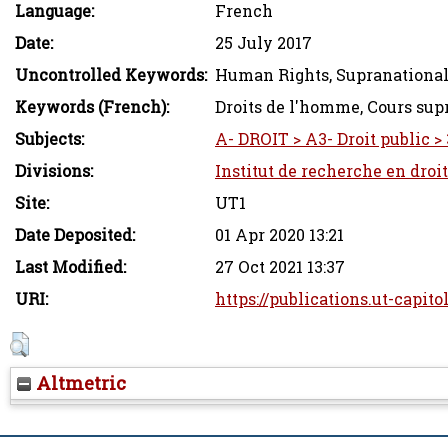
Language:
French
Date:
25 July 2017
Uncontrolled Keywords:
Human Rights, Supranational
Keywords (French):
Droits de l'homme, Cours sup
Subjects:
A- DROIT > A3- Droit public > 
Divisions:
Institut de recherche en droi
Site:
UT1
Date Deposited:
01 Apr 2020 13:21
Last Modified:
27 Oct 2021 13:37
URI:
https://publications.ut-capito
Altmetric