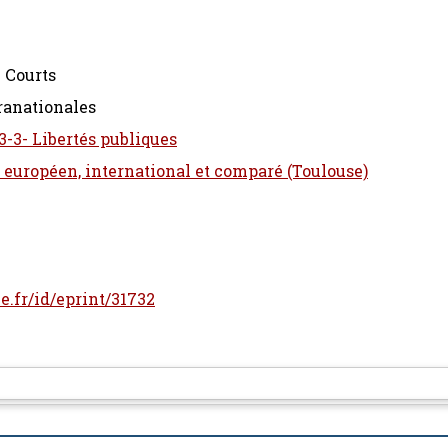
 Courts
ranationales
3-3- Libertés publiques
t européen, international et comparé (Toulouse)
le.fr/id/eprint/31732