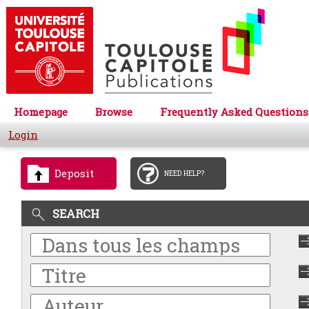
Homepage
Browse
Frequently Asked Questions
Login
Deposit
NEED HELP?
SEARCH