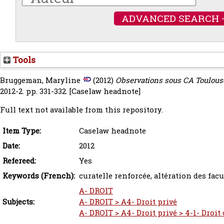
ADVANCED SEARCH 
Tools
Bruggeman, Maryline
(2012)
Observations sous CA Toulouse 
2012-2. pp. 331-332.
[Caselaw headnote]
Full text not available from this repository.
Item Type:
Caselaw headnote
Date:
2012
Refereed:
Yes
Keywords (French):
curatelle renforcée, altération des fac
A- DROIT
Subjects:
A- DROIT > A4- Droit privé
A- DROIT > A4- Droit privé > 4-1- Droit 