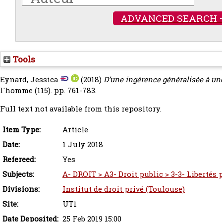
ADVANCED SEARCH 
Tools
Eynard, Jessica
(2018)
D’une ingérence généralisée à une
l'homme (115). pp. 761-783.
Full text not available from this repository.
Item Type:
Article
Date:
1 July 2018
Refereed:
Yes
Subjects:
A- DROIT > A3- Droit public > 3-3- Libertés
Divisions:
Institut de droit privé (Toulouse)
Site:
UT1
Date Deposited:
25 Feb 2019 15:00