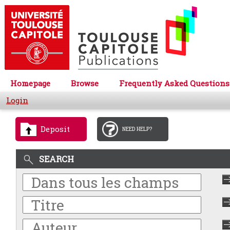
Homepage
Browse
Frequently Asked Questions
Login
Deposit
NEED HELP?
SEARCH