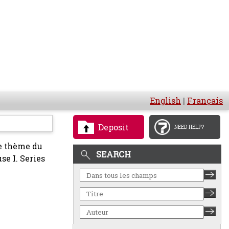
English
|
Français
Deposit
NEED HELP?
le thème du
SEARCH
se I. Series