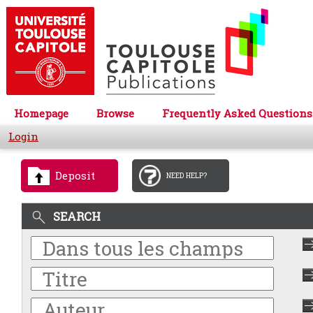
Homepage
Browse
Frequently Asked Questions
Login
Deposit
NEED HELP?
SEARCH