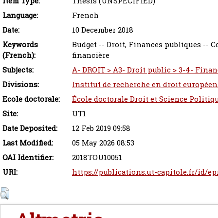
Item Type:
Thesis (UNSPECIFIED)
Language:
French
Date:
10 December 2018
Keywords
Budget -- Droit, Finances publiques -- C
(French):
financière
Subjects:
A- DROIT > A3- Droit public > 3-4- Fina
Divisions:
Institut de recherche en droit européen
Ecole doctorale:
École doctorale Droit et Science Politiq
Site:
UT1
Date Deposited:
12 Feb 2019 09:58
Last Modified:
05 May 2026 08:53
OAI Identifier:
2018TOU10051
URI:
https://publications.ut-capitole.fr/id/ep