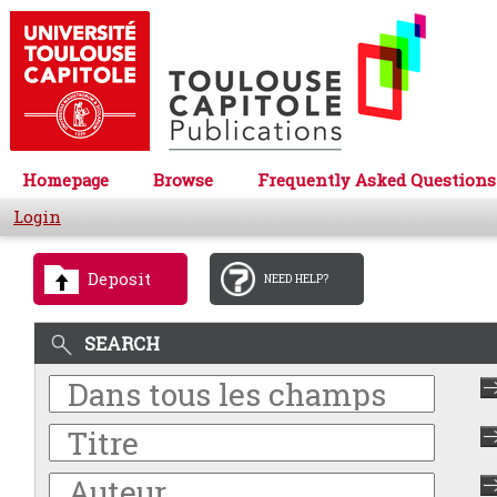
Homepage
Browse
Frequently Asked Questions
Login
Deposit
NEED HELP?
SEARCH