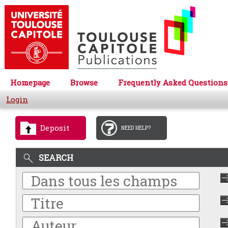
Homepage
Browse
Frequently Asked Questions
Login
Deposit
NEED HELP?
SEARCH