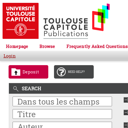
Homepage
Browse
Frequently Asked Questions
Login
Deposit
NEED HELP?
SEARCH