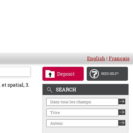
English
|
Français
Deposit
NEED HELP?
et spatial, 3.
SEARCH