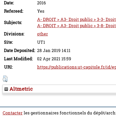
Date:
2016
Refereed:
Yes
A- DROIT > A3- Droit public > 3-3- Droi
Subjects:
A- DROIT > A3- Droit public > 3-8- Droi
Divisions:
other
Site:
UT1
Date Deposited:
28 Jan 2019 14:11
Last Modified:
02 Apr 2021 15:59
URI:
https://publications.ut-capitole.fr/id/e
Altmetric
Contacter
les gestionnaires fonctionnels du dépôt/arch