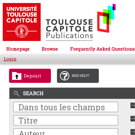
Homepage
Browse
Frequently Asked Questions
Login
Deposit
NEED HELP?
SEARCH