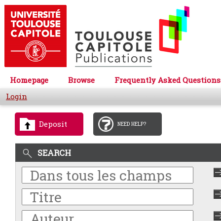
Homepage
Browse
Frequently Asked Questions
Login
Deposit
NEED HELP?
SEARCH