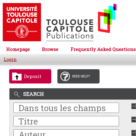
Homepage
Browse
Frequently Asked Questions
Login
Deposit
NEED HELP?
SEARCH