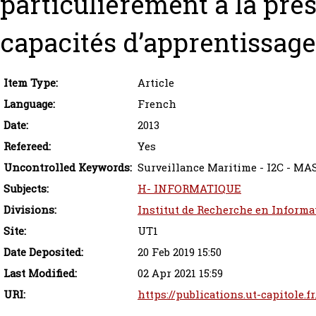
particulièrement à la pré
capacités d’apprentissag
Item Type:
Article
Language:
French
Date:
2013
Refereed:
Yes
Uncontrolled Keywords:
Surveillance Maritime - I2C - MA
Subjects:
H- INFORMATIQUE
Divisions:
Institut de Recherche en Informa
Site:
UT1
Date Deposited:
20 Feb 2019 15:50
Last Modified:
02 Apr 2021 15:59
URI:
https://publications.ut-capitole.f