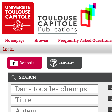
Homepage
Browse
Frequently Asked Questions
Login
Deposit
NEED HELP?
SEARCH