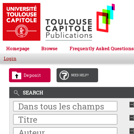
Homepage
Browse
Frequently Asked Questions
Login
Deposit
NEED HELP?
SEARCH