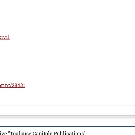
civil
print/28431
ive "Toulouse Capitole Publications"