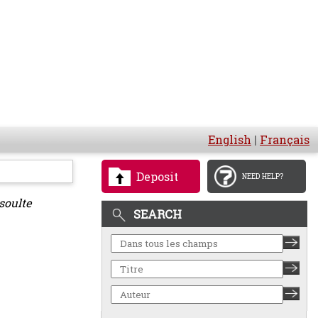
English
|
Français
Deposit
NEED HELP?
 soulte
SEARCH