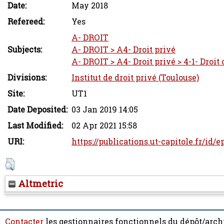
Date:
May 2018
Refereed:
Yes
A- DROIT
Subjects:
A- DROIT > A4- Droit privé
A- DROIT > A4- Droit privé > 4-1- Droit 
Divisions:
Institut de droit privé (Toulouse)
Site:
UT1
Date Deposited:
03 Jan 2019 14:05
Last Modified:
02 Apr 2021 15:58
URI:
https://publications.ut-capitole.fr/id/e
Altmetric
Contacter
les gestionnaires fonctionnels du dépôt/arch