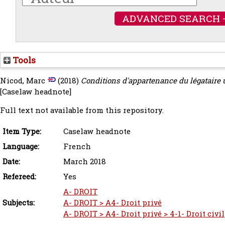
ADVANCED SEARCH 
Tools
Nicod, Marc
(2018)
Conditions d'appartenance du légataire u
[Caselaw headnote]
Full text not available from this repository.
Item Type:
Caselaw headnote
Language:
French
Date:
March 2018
Refereed:
Yes
A- DROIT
Subjects:
A- DROIT > A4- Droit privé
A- DROIT > A4- Droit privé > 4-1- Droit civil