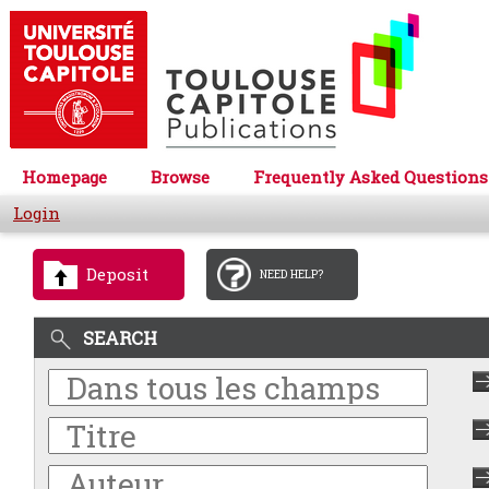
Homepage
Browse
Frequently Asked Questions
Login
Deposit
NEED HELP?
SEARCH