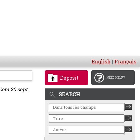
English
|
Français
Deposit
NEED HELP?
 Com 20 sept.
SEARCH