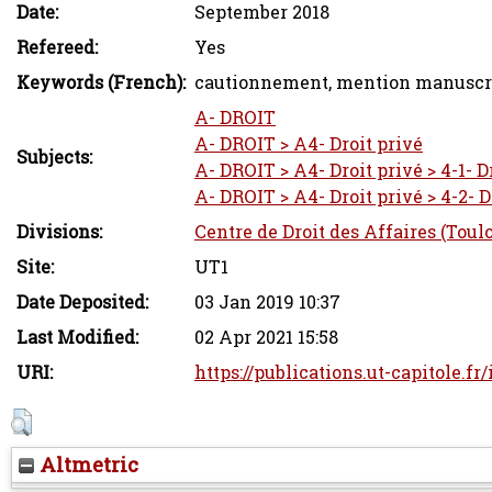
Date:
September 2018
Refereed:
Yes
Keywords (French):
cautionnement, mention manuscrite
A- DROIT
A- DROIT > A4- Droit privé
Subjects:
A- DROIT > A4- Droit privé > 4-1- Dr
A- DROIT > A4- Droit privé > 4-2- 
Divisions:
Centre de Droit des Affaires (Toul
Site:
UT1
Date Deposited:
03 Jan 2019 10:37
Last Modified:
02 Apr 2021 15:58
URI:
https://publications.ut-capitole.fr
Altmetric